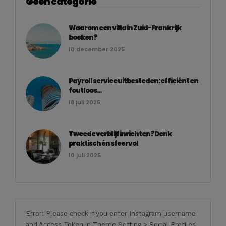
Geen categorie
Waarom een villa in Zuid-Frankrijk
boeken?
10 december 2025
Payroll service uitbesteden: efficiënt en
foutloos...
18 juli 2025
Tweede verblijf inrichten? Denk
praktisch én sfeervol
10 juli 2025
Error: Please check if you enter Instagram username
and Access Token in Theme Setting > Social Profiles