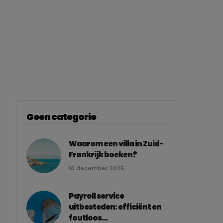
Geen categorie
Waarom een villa in Zuid-
Frankrijk boeken?
10 december 2025
Payroll service
uitbesteden: efficiënt en
foutloos...