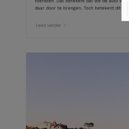
toeristen. Dat betekent dat we de auto we
daar door te brengen. Toch betekent dit nie
`Lees verder