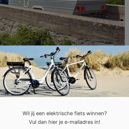
ouden bij een autovakantie naar
azomer?
Wil jij een elektrische fiets winnen?
Vul dan hier je e-mailadres in!
de deuren en haar armen weer voor buitenlandse