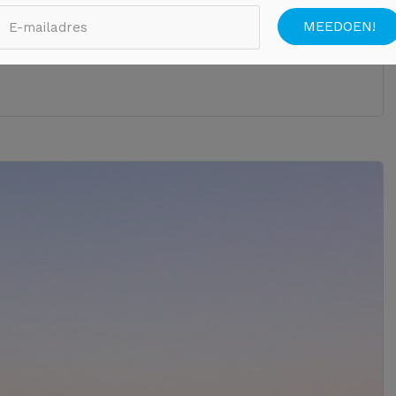
er kunnen vol stoppen met bepakking om de zomer
t dat alles zomaar […]