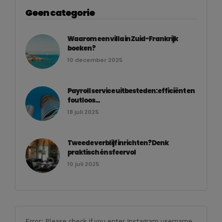
Geen categorie
Waarom een villa in Zuid-Frankrijk
boeken?
10 december 2025
Payroll service uitbesteden: efficiënt en
foutloos...
18 juli 2025
Tweede verblijf inrichten? Denk
praktisch én sfeervol
10 juli 2025
Error: Please check if you enter Instagram username