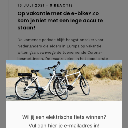
16 JULI 2021
•
0 REACTIE
Op vakantie met de e-bike? Zo
kom je niet met een lege accu te
staan!
De komende periode blijft hoogst onzeker voor
Nederlanders die elders in Europa op vakantie
willen gaan, vanwege de toenemende Corona-
besmettingen. De maatregelen in het populairste
×
vakantieland Frankrijk zijn in korte tijd verschillende
keren aangepast, wat voor veel verwarring zorgt
onder […]
`Lees verder
Wil jij een elektrische fiets winnen?
Vul dan hier je e-mailadres in!