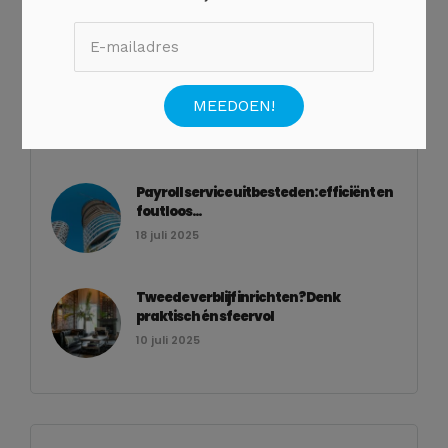
Geen categorie
Waarom een villa in Zuid-Frankrijk
boeken?
10 december 2025
Payroll service uitbesteden: efficiënt en
foutloos...
18 juli 2025
Tweede verblijf inrichten? Denk
praktisch én sfeervol
10 juli 2025