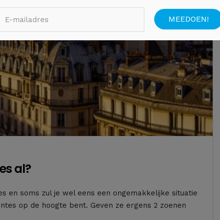
es al?
tes en soms zul je wel eens een ongemakkelijke situatie
ntes op de hoogte bent. Geven ze ergens 2 zoenen