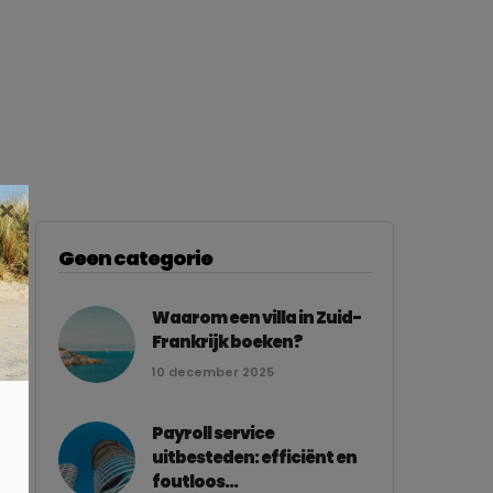
×
Geen categorie
Waarom een villa in Zuid-
Frankrijk boeken?
10 december 2025
Payroll service
uitbesteden: efficiënt en
foutloos...