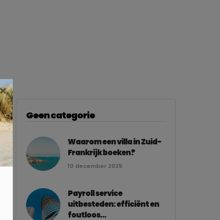
×
Geen categorie
Waarom een villa in Zuid-
Frankrijk boeken?
10 december 2025
Payroll service
uitbesteden: efficiënt en
foutloos...