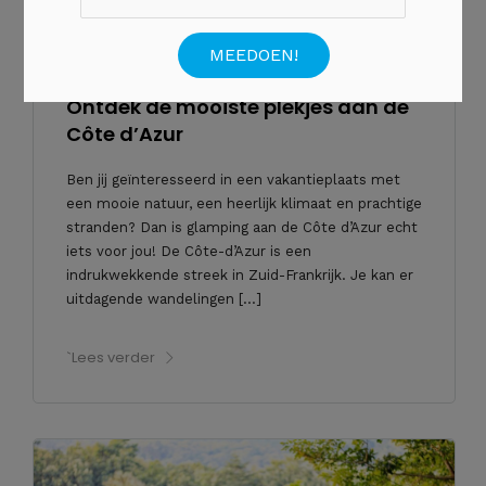
5 MAART 2020
•
0 REACTIE
Ontdek de mooiste plekjes aan de
Côte d’Azur
Ben jij geïnteresseerd in een vakantieplaats met
een mooie natuur, een heerlijk klimaat en prachtige
stranden? Dan is glamping aan de Côte d’Azur echt
iets voor jou! De Côte-d’Azur is een
indrukwekkende streek in Zuid-Frankrijk. Je kan er
uitdagende wandelingen […]
`Lees verder