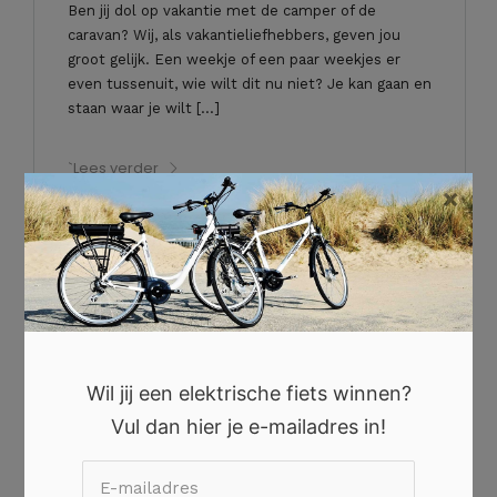
Ben jij dol op vakantie met de camper of de
caravan? Wij, als vakantieliefhebbers, geven jou
groot gelijk. Een weekje of een paar weekjes er
even tussenuit, wie wilt dit nu niet? Je kan gaan en
staan waar je wilt […]
`Lees verder
×
Wil jij een elektrische fiets winnen?
Vul dan hier je e-mailadres in!