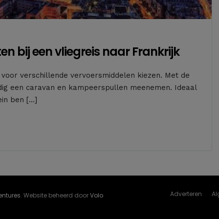
n bij een vliegreis naar Frankrijk
je voor verschillende vervoersmiddelen kiezen. Met de
voudig een caravan en kampeerspullen meenemen. Ideaal
ein ben […]
Adverteren
Al
Ventures
. Website beheerd door
Volo