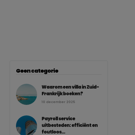
Geen categorie
Waarom een villa in Zuid-
Frankrijk boeken?
10 december 2025
Payroll service
uitbesteden: efficiënt en
foutloos...