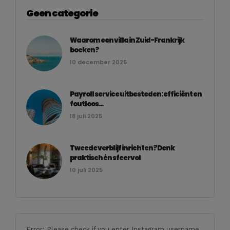
Geen categorie
Waarom een villa in Zuid-Frankrijk
boeken?
10 december 2025
Payroll service uitbesteden: efficiënt en
foutloos...
18 juli 2025
Tweede verblijf inrichten? Denk
praktisch én sfeervol
10 juli 2025
Error: Please check if you enter Instagram username