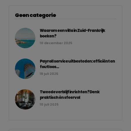
Geen categorie
Waarom een villa in Zuid-Frankrijk
boeken?
10 december 2025
Payroll service uitbesteden: efficiënt en
foutloos...
18 juli 2025
Tweede verblijf inrichten? Denk
praktisch én sfeervol
10 juli 2025