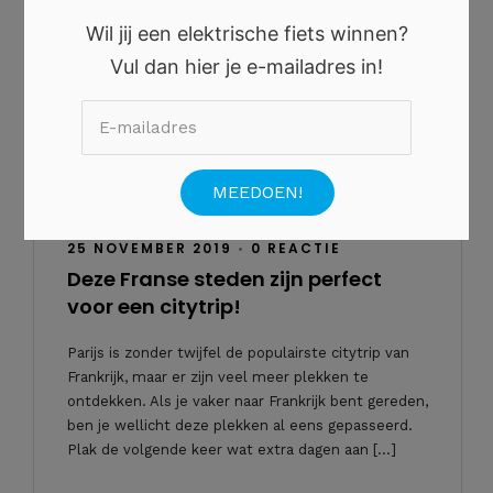
Wil jij een elektrische fiets winnen?
Vul dan hier je e-mailadres in!
25 NOVEMBER 2019
•
0 REACTIE
Deze Franse steden zijn perfect
voor een citytrip!
Parijs is zonder twijfel de populairste citytrip van
Frankrijk, maar er zijn veel meer plekken te
ontdekken. Als je vaker naar Frankrijk bent gereden,
ben je wellicht deze plekken al eens gepasseerd.
Plak de volgende keer wat extra dagen aan […]