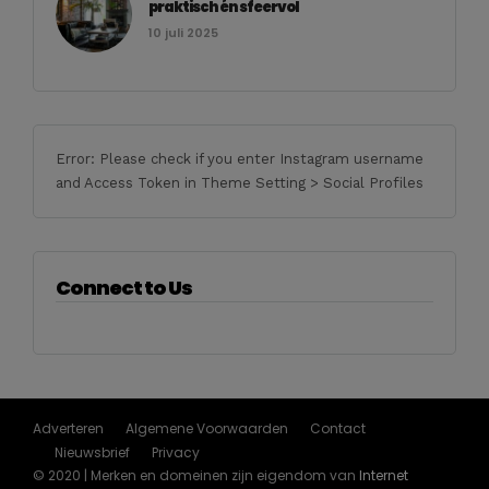
praktisch én sfeervol
10 juli 2025
Error: Please check if you enter Instagram username
and Access Token in Theme Setting > Social Profiles
Connect to Us
Adverteren
Algemene Voorwaarden
Contact
Nieuwsbrief
Privacy
© 2020 | Merken en domeinen zijn eigendom van
Internet