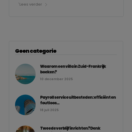
`Lees verder
Geen categorie
Waarom een villa in Zuid-Frankrijk
boeken?
10 december 2025
Payroll service uitbesteden: efficiënt en
foutloos...
18 juli 2025
Tweede verblijf inrichten? Denk