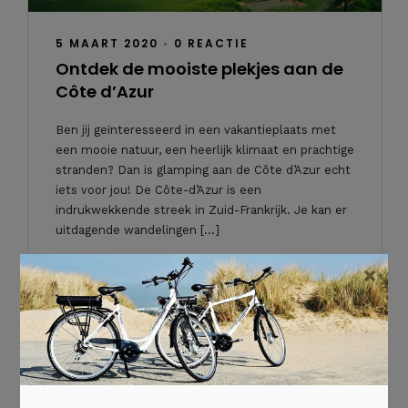
5 MAART 2020
•
0 REACTIE
Ontdek de mooiste plekjes aan de
Côte d’Azur
Ben jij geïnteresseerd in een vakantieplaats met
een mooie natuur, een heerlijk klimaat en prachtige
stranden? Dan is glamping aan de Côte d’Azur echt
iets voor jou! De Côte-d’Azur is een
indrukwekkende streek in Zuid-Frankrijk. Je kan er
uitdagende wandelingen […]
×
`Lees verder