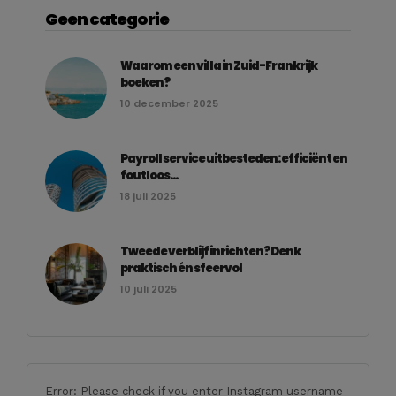
Geen categorie
Waarom een villa in Zuid-Frankrijk
boeken?
10 december 2025
Payroll service uitbesteden: efficiënt en
foutloos...
18 juli 2025
Tweede verblijf inrichten? Denk
praktisch én sfeervol
10 juli 2025
Error: Please check if you enter Instagram username