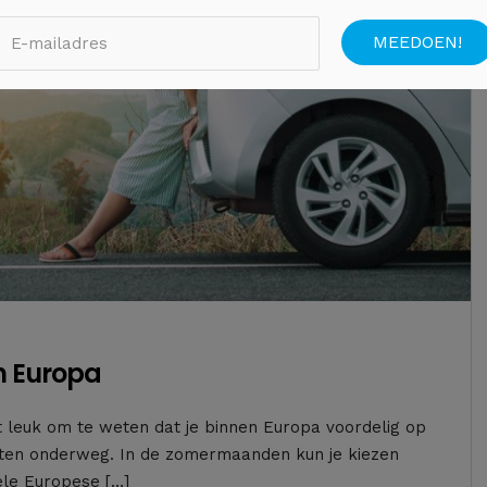
n Europa
 leuk om te weten dat je binnen Europa voordelig op
nieten onderweg. In de zomermaanden kun je kiezen
ele Europese […]