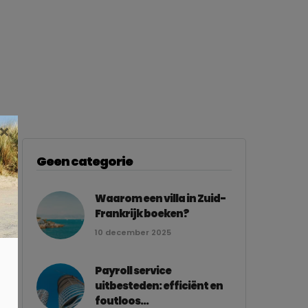
×
Geen categorie
Waarom een villa in Zuid-
Frankrijk boeken?
10 december 2025
Payroll service
uitbesteden: efficiënt en
foutloos...