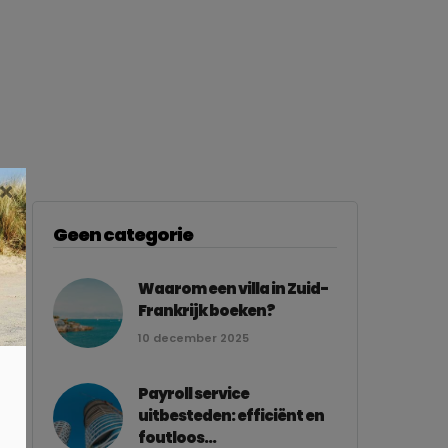
×
Geen categorie
Waarom een villa in Zuid-
Frankrijk boeken?
10 december 2025
Payroll service
uitbesteden: efficiënt en
foutloos...