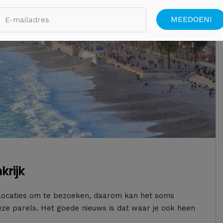
krijk
ge locaties om te bezoeken, daarom kan het soms
eze parels. Het goede nieuws is dat waar je ook heen