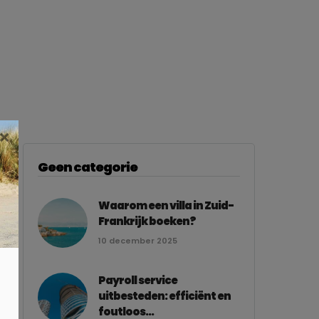
×
Geen categorie
Waarom een villa in Zuid-
Frankrijk boeken?
10 december 2025
Payroll service
uitbesteden: efficiënt en
foutloos...