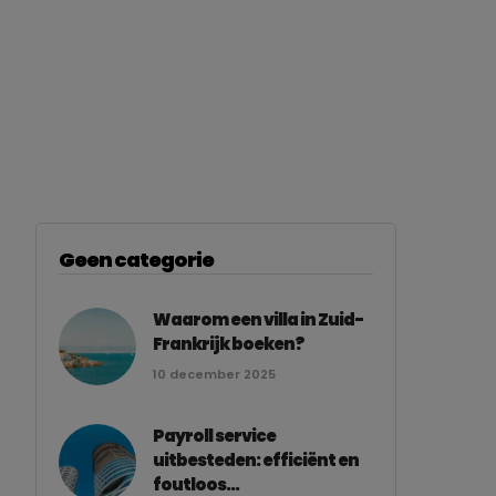
Geen categorie
Waarom een villa in Zuid-
Frankrijk boeken?
10 december 2025
Payroll service
uitbesteden: efficiënt en
foutloos...