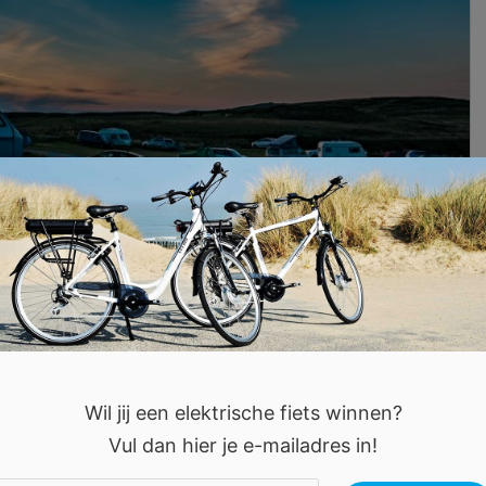
k: routes, regels en slimme keuzes
Wil jij een elektrische fiets winnen?
Van ruige kustlijnen in Bretagne tot zonnige
Vul dan hier je e-mailadres in!
gemaakt voor roadtrips met de caravan. Je rijdt in de
roissants, staat in de middag […]