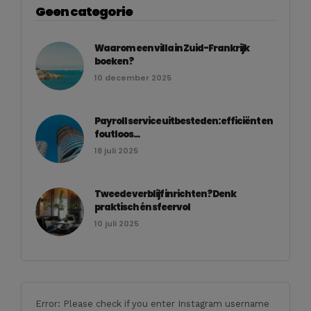
Geen categorie
Waarom een villa in Zuid-Frankrijk
boeken?
10 december 2025
Payroll service uitbesteden: efficiënt en
foutloos...
18 juli 2025
Tweede verblijf inrichten? Denk
praktisch én sfeervol
10 juli 2025
Error: Please check if you enter Instagram username