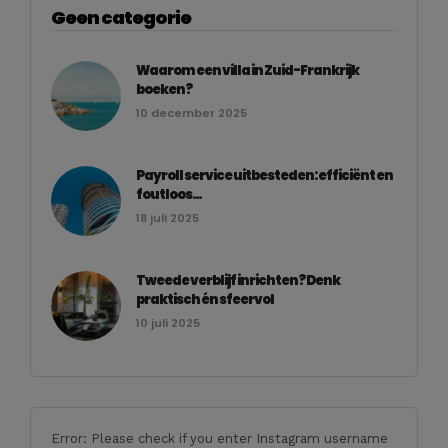
Geen categorie
Waarom een villa in Zuid-Frankrijk
boeken?
10 december 2025
Payroll service uitbesteden: efficiënt en
foutloos...
18 juli 2025
Tweede verblijf inrichten? Denk
praktisch én sfeervol
10 juli 2025
Error: Please check if you enter Instagram username