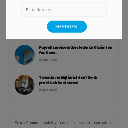
Geen categorie
Waarom een villa in Zuid-Frankrijk
boeken?
10 december 2025
Payroll service uitbesteden: efficiënt en
foutloos...
18 juli 2025
Tweede verblijf inrichten? Denk
praktisch én sfeervol
10 juli 2025
Error: Please check if you enter Instagram username