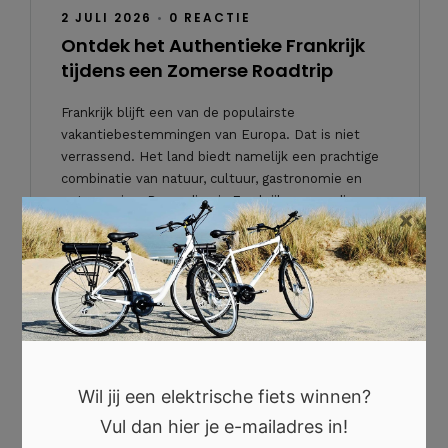
2 JULI 2026
•
0 REACTIE
Ontdek het Authentieke Frankrijk
tijdens een Zomerse Roadtrip
Frankrijk blijft een van de populairste
vakantiebestemmingen van Europa. Dat is niet
verrassend. Het land biedt namelijk een prachtige
combinatie van natuur, cultuur, gastronomie en
ontspanning. Bovendien is Frankrijk eenvoudig
×
bereikbaar met de auto, waardoor een roadtrip
voor veel reizigers […]
`Lees verder
Wil jij een elektrische fiets winnen?
Vul dan hier je e-mailadres in!