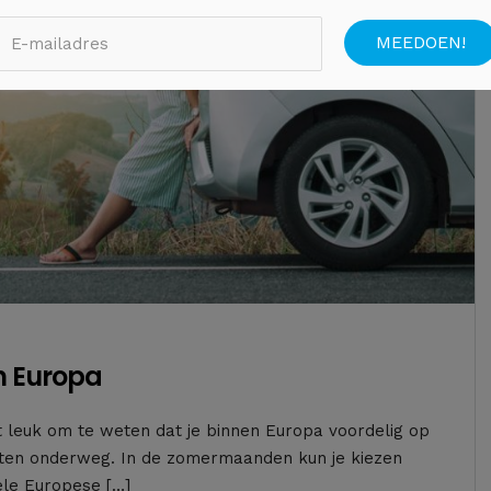
n Europa
 leuk om te weten dat je binnen Europa voordelig op
nieten onderweg. In de zomermaanden kun je kiezen
ele Europese […]