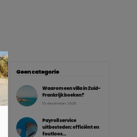
×
Geen categorie
Waarom een villa in Zuid-
Frankrijk boeken?
10 december 2025
Payroll service
uitbesteden: efficiënt en
foutloos...