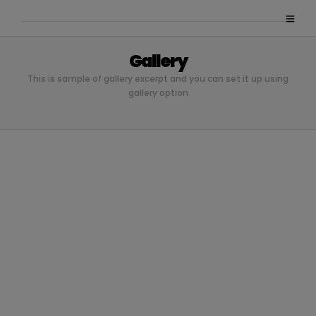
Gallery
This is sample of gallery excerpt and you can set it up using
gallery option